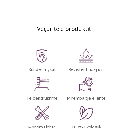
Veçoritë e produktit
Kundër mykut
Rezistent ndaj ujit
Të qëndrushme
Mirëmbajtje e lehtë
Montim i lehtë
100% Ekologjik