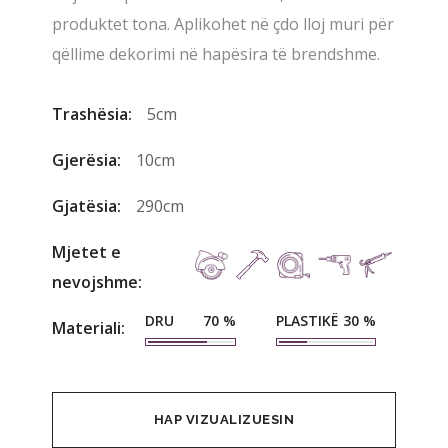
produktet tona. Aplikohet në çdo lloj muri për
qëllime dekorimi në hapësira të brendshme.
Trashësia:
5cm
Gjerësia:
10cm
Gjatësia:
290cm
Mjetet e
nevojshme:
DRU
PLASTIKË
70
%
30
%
Materiali:
HAP VIZUALIZUESIN