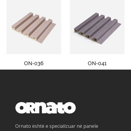
ON-036
ON-041
Ornato është e specializuar në panele