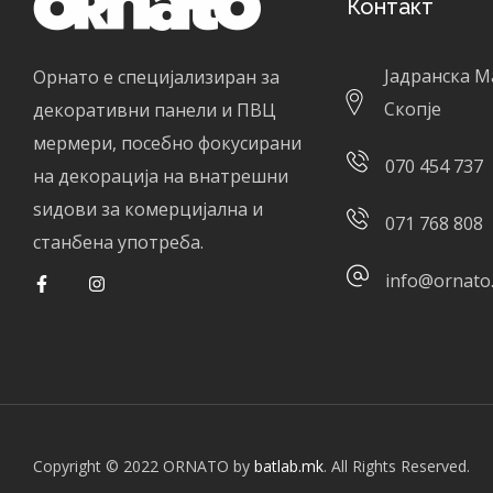
Контакт
Јадранска М
Орнато е специјализиран за
Скопје
декоративни панели и ПВЦ
мермери, посебно фокусирани
070 454 737
на декорација на внатрешни
ѕидови за комерцијална и
071 768 808
станбена употреба.
info@ornato
Copyright © 2022 ORNATO by
batlab.mk
. All Rights Reserved.