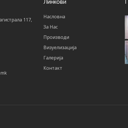
Линкови
Г
Насловна
агистрала 117,
За Нас
Производи
Визуелизација
Галерија
Контакт
.mk