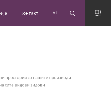
AL
рија
Контакт
ни простории со нашите производи.
на сите видови ѕидови.