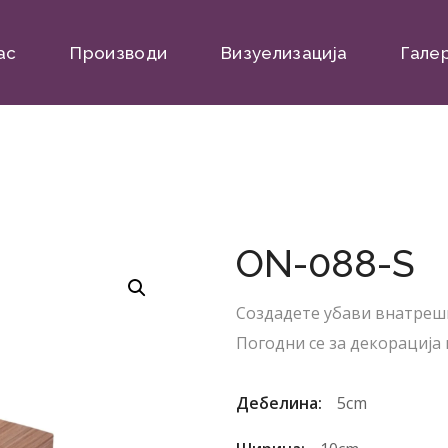
ас
Производи
Визуелизација
Гале
ON-088-S
Создадете убави внатреш
Погодни се за декорација 
Дебелина:
5cm