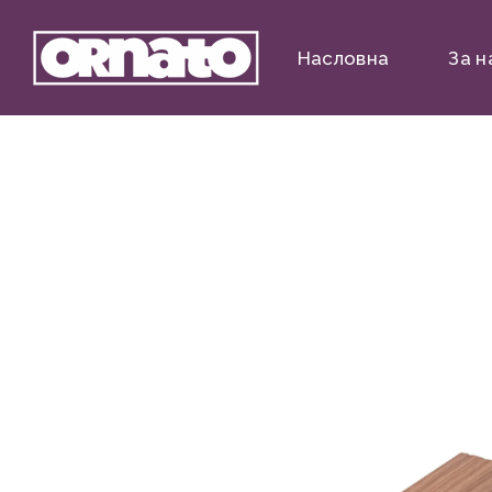
Насловна
За н