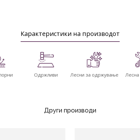
Карактеристики на производот
порни
Одржливи
Лесни за одржување
Лесна
Други производи