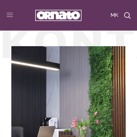
MK
K
O
N
T