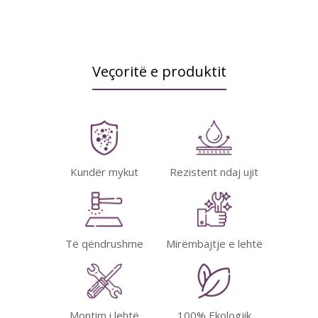
Veçoritë e produktit
Kundër mykut
Rezistent ndaj ujit
Të qëndrushme
Mirëmbajtje e lehtë
Montim i lehtë
100% Ekologjik