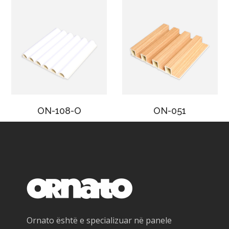
ON-108-O
ON-051
Ornato është e specializuar në panele