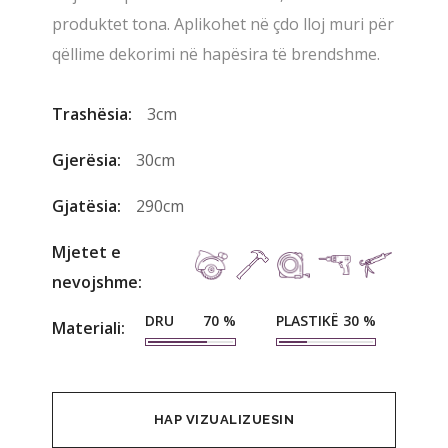
produktet tona. Aplikohet në çdo lloj muri për
qëllime dekorimi në hapësira të brendshme.
Trashësia:
3cm
Gjerësia:
30cm
Gjatësia:
290cm
Mjetet e
nevojshme:
DRU
PLASTIKË
70
%
30
%
Materiali:
HAP VIZUALIZUESIN