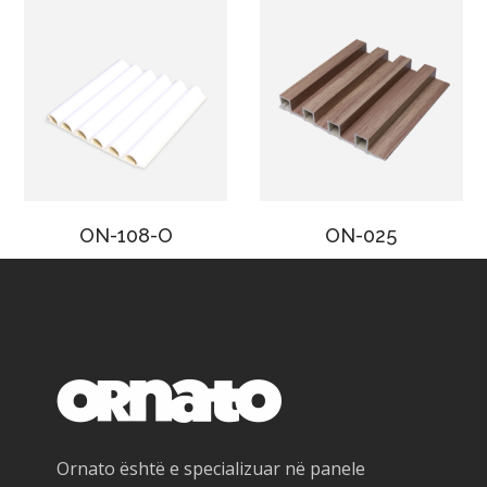
ON-108-O
ON-025
Ornato është e specializuar në panele