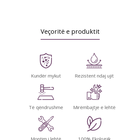
Veçoritë e produktit
Kundër mykut
Rezistent ndaj ujit
Të qëndrushme
Mirëmbajtje e lehtë
Montim i lehtë
100% Ekologjik