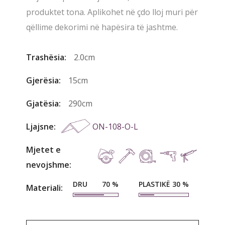
produktet tona. Aplikohet në çdo lloj muri për
qëllime dekorimi në hapësira të jashtme.
Trashësia:
2.0cm
Gjerësia:
15cm
Gjatësia:
290cm
Ljajsne:
ON-108-O-L
Mjetet e
nevojshme:
DRU
PLASTIKË
70
%
30
%
Materiali: