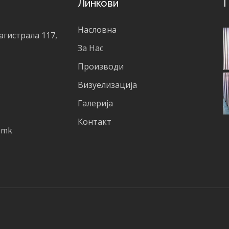
Линкови
Г
Насловна
агистрала 117,
За Нас
Производи
Визуелизација
Галерија
Контакт
.mk