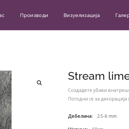
ас
Производи
Визуелизација
Гале
Stream lime
Создадете убави внатреш
Погодни се за декорација 
Дебелина:
2.5-6 mm