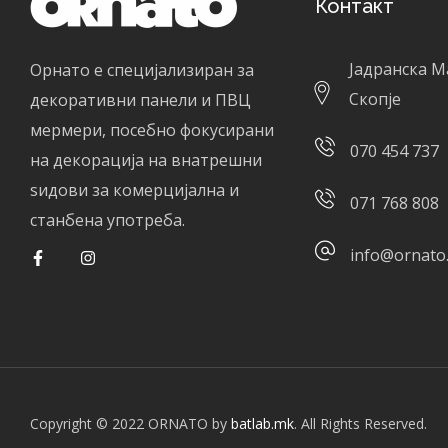
Контакт
Јадранска М
Орнато е специјализиран за
Скопје
декоративни панели и ПВЦ
мермери, посебно фокусирани
070 454 737
на декорација на внатрешни
ѕидови за комерцијална и
071 768 808
станбена употреба.
info@ornato
Copyright © 2022 ORNATO by
batlab.mk
. All Rights Reserved.