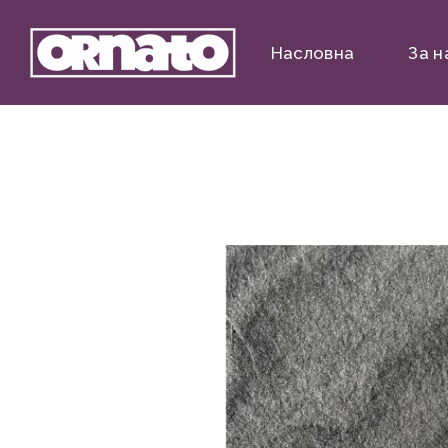
Насловна
За н