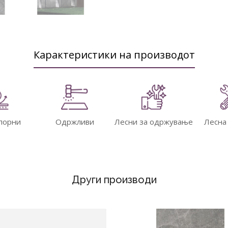
Карактеристики на производот
порни
Одржливи
Лесни за одржување
Лесна
Други производи