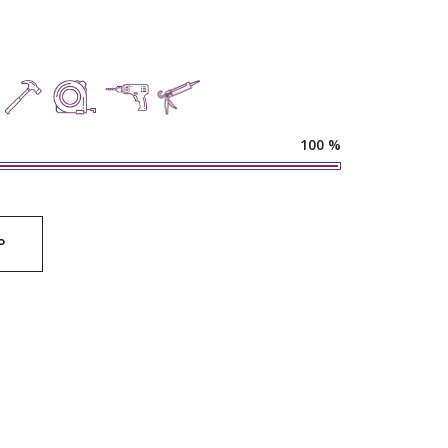
100
%
Р