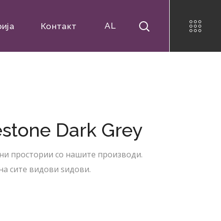
AL
рија
Контакт
stone Dark Grey
ни простории со нашите производи.
на сите видови ѕидови.