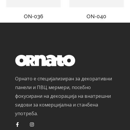
ON-036
ON-040
Орнато е специјализиран за декоративни
панели и ПВЦ мермери, посебно
фокусирани на декорација на внатрешни
ѕидови за комерцијална и станбена
употреба.