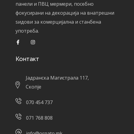
панели и ПВЦ мермери, посебно
фокусирани на декорација на внатрешни
ѕидови за комерцијална и станбена
употреба.
Контакт
Јадранска Магистрала 117,
Скопје
070 454 737
071 768 808
info@ornato.mk