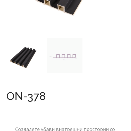
ON-378
Создадете убави внатрешни простории со