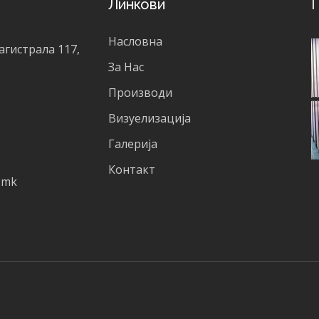
Линкови
Г
Насловна
агистрала 117,
За Нас
Производи
Визуелизација
Галерија
Контакт
.mk