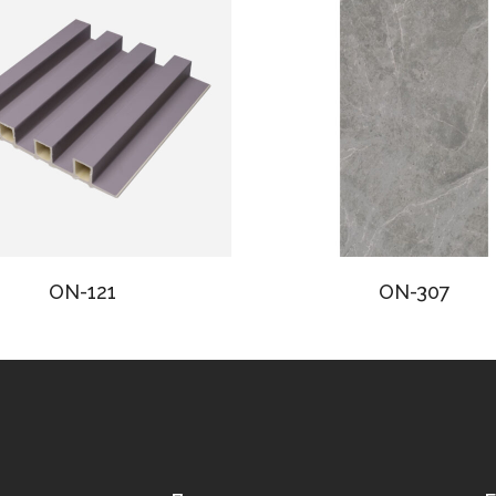
ON-121
ON-307