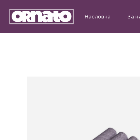
Насловна
За н