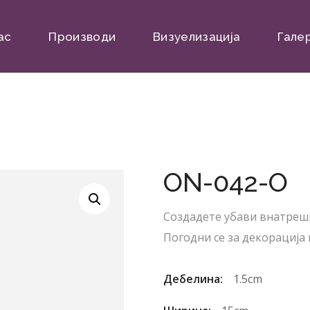
ас
Производи
Визуелизација
Гале
ON-042-O
Создадете убави внатреш
Погодни се за декорација 
Дебелина:
1.5cm