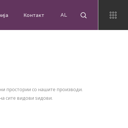
AL
рија
Контакт
ни простории со нашите производи.
на сите видови ѕидови.