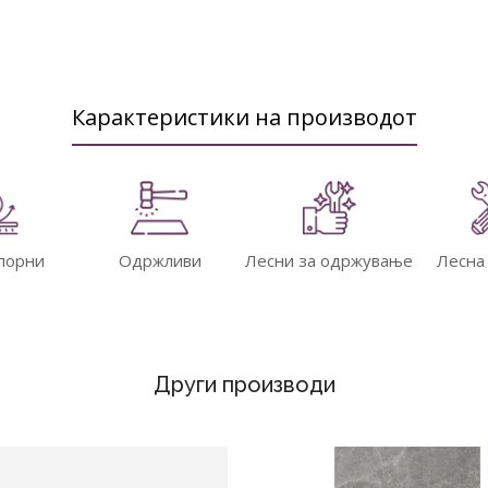
Карактеристики на производот
порни
Одржливи
Лесни за одржување
Лесна
Други производи