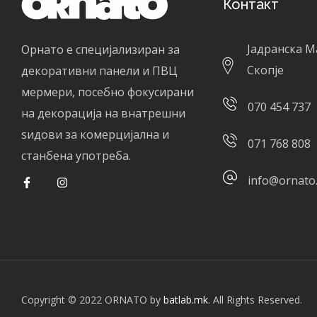
Контакт
Јадранска М
Орнато е специјализиран за
Скопје
декоративни панели и ПВЦ
мермери, посебно фокусирани
070 454 737
на декорација на внатрешни
ѕидови за комерцијална и
071 768 808
станбена употреба.
info@ornato
Copyright © 2022 ORNATO by
batlab.mk
. All Rights Reserved.