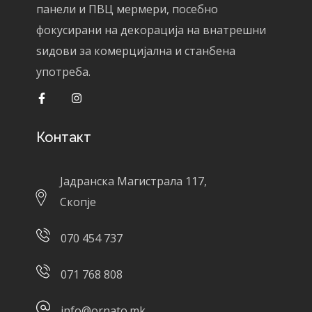
панели и ПВЦ мермери, посебно
фокусирани на декорација на внатрешни
ѕидови за комерцијална и станбена
употреба.
Контакт
Јадранска Магистрала 117,
Скопје
070 454 737
071 768 808
info@ornato.mk