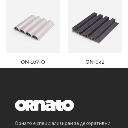
ON-107-O
ON-042
Орнато е специјализиран за декоративни