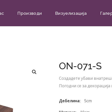
ас
Производи
Визуелизација
Гале
ON-071-S
Создадете убави внатреш
Погодни се за декорација 
Дебелина:
5cm