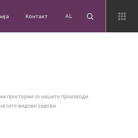
AL
рија
Контакт
ни простории со нашите производи.
на сите видови ѕидови.