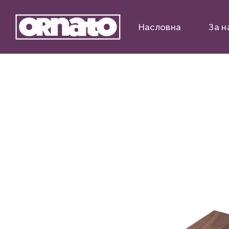
Насловна
За н