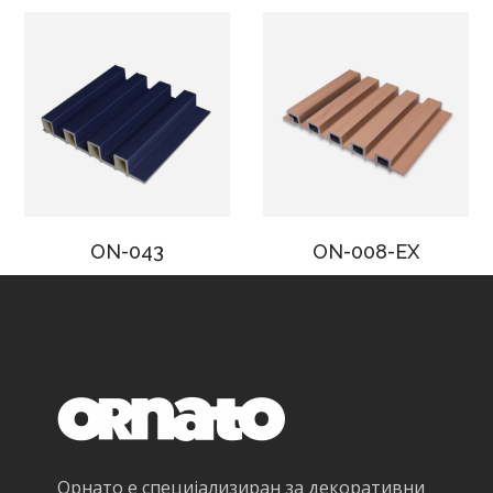
ON-043
ON-008-EX
Орнато е специјализиран за декоративни