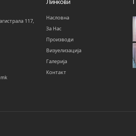
Линкови
Г
Насловна
агистрала 117,
За Нас
Производи
Визуелизација
Галерија
Контакт
.mk