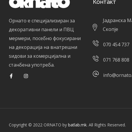
Контакт
Јадранска М
Орнато е специјализиран за
Скопје
декоративни панели и ПВЦ
мермери, посебно фокусирани
070 454 737
на декорација на внатрешни
ѕидови за комерцијална и
071 768 808
станбена употреба.
info@ornato
Copyright © 2022 ORNATO by
batlab.mk
. All Rights Reserved.