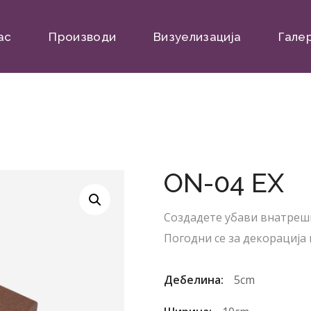
ас
Производи
Визуелизација
Гале
ON-04 EX
Создадете убави внатреш
Погодни се за декорација 
Дебелина:
5cm