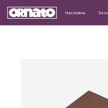
Насловна
За н