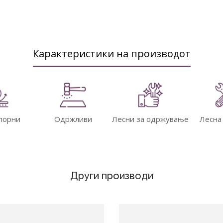
Карактеристики на производот
порни
Одржливи
Лесни за одржување
Лесна
Други производи