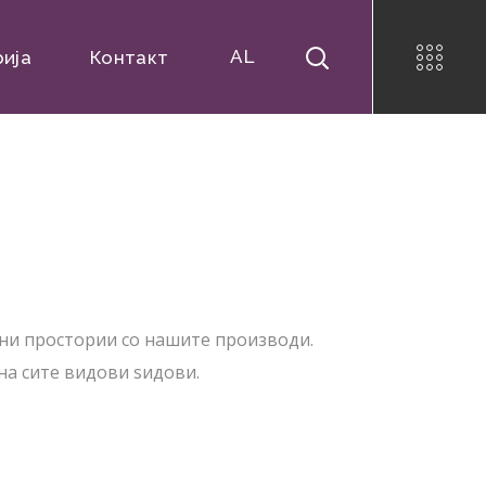
AL
рија
Контакт
ни простории со нашите производи.
на сите видови ѕидови.