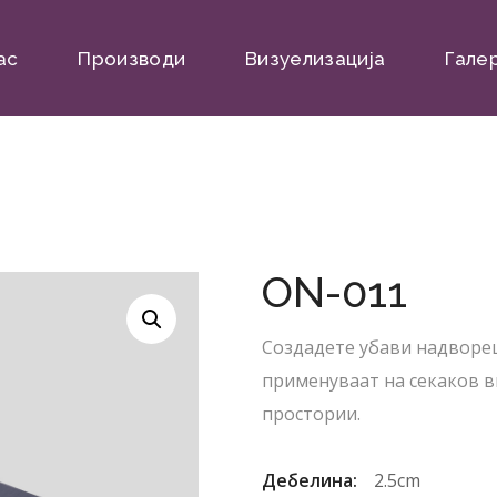
ас
Производи
Визуелизација
Гале
ON-011
Создадете убави надворе
применуваат на секаков в
простории.
Дебелина:
2.5cm