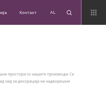
AL
рија
Контакт
шни простори со нашите производи. Се
ид ѕид за декорација на надворешни