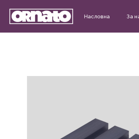
Насловна
За н