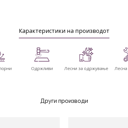
Карактеристики на производот
порни
Одржливи
Лесни за одржување
Лесна
Други производи