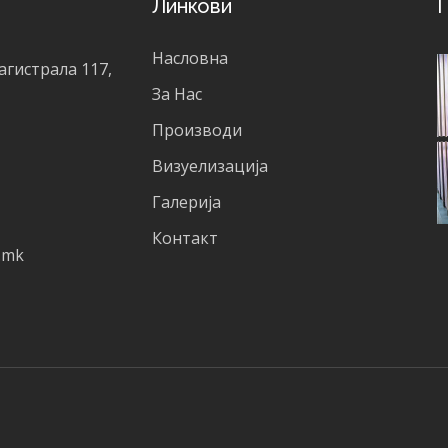
Линкови
Г
Насловна
агистрала 117,
За Нас
Производи
Визуелизација
Галерија
Контакт
.mk