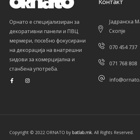
Контакт
Јадранска М
Орнато е специјализиран за
Скопје
декоративни панели и ПВЦ
мермери, посебно фокусирани
070 454 737
на декорација на внатрешни
ѕидови за комерцијална и
071 768 808
станбена употреба.
info@ornato
Copyright © 2022 ORNATO by
batlab.mk
. All Rights Reserved.