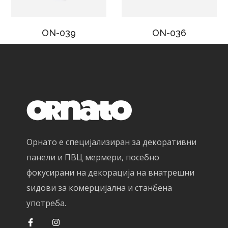
ON-039
ON-036
Орнато е специјализиран за декоративни
панели и ПВЦ мермери, посебно
фокусирани на декорација на внатрешни
ѕидови за комерцијална и станбена
употреба.