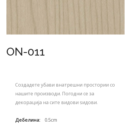
ON-011
Создадете убави внатрешни простории со
нашите производи. Погодни се за
декорација на сите видови ѕидови.
Дебелина:
0.5cm