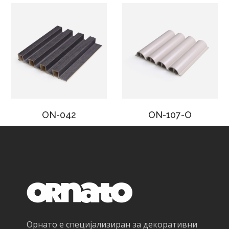
ON-042
ON-107-O
Орнато е специјализиран за декоративни