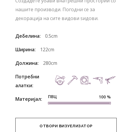
Создадете убави внатрешни простории со
нашите производи. Погодни се за
декорација на сите видови ѕидови.
Дебелина:
0.5cm
Ширина:
122cm
Должина:
280cm
Потребни
алатки:
ПВЦ
100
%
Материјал:
ОТВОРИ ВИЗУЕЛИЗАТОР