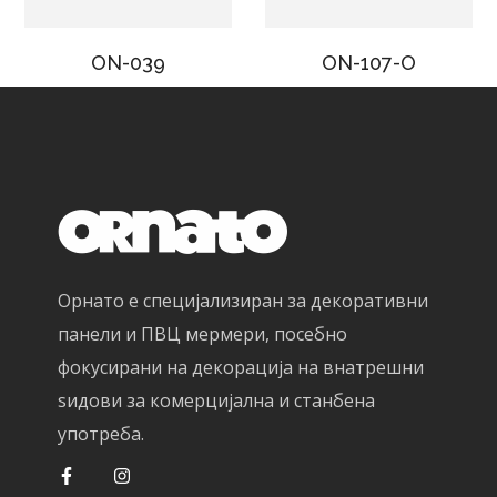
ON-039
ON-107-O
Орнато е специјализиран за декоративни
панели и ПВЦ мермери, посебно
фокусирани на декорација на внатрешни
ѕидови за комерцијална и станбена
употреба.