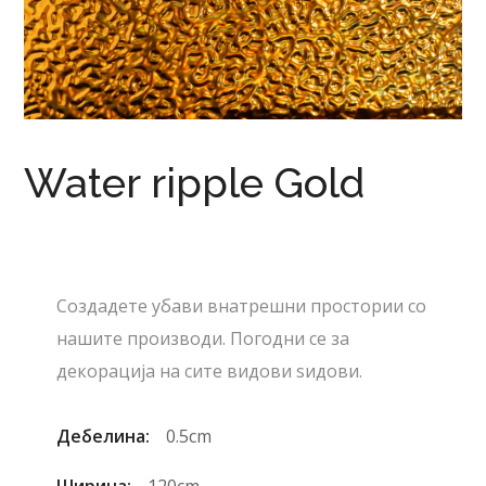
Water ripple Gold
Создадете убави внатрешни простории со
нашите производи. Погодни се за
декорација на сите видови ѕидови.
Дебелина:
0.5cm