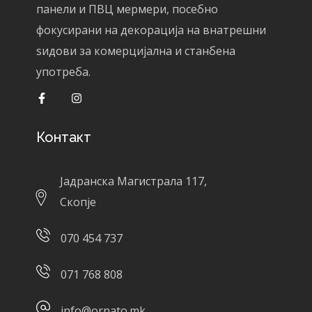
панели и ПВЦ мермери, посебно
фокусирани на декорација на внатрешни
ѕидови за комерцијална и станбена
употреба.
Контакт
Јадранска Магистрала 117,
Скопје
070 454 737
071 768 808
info@ornato.mk