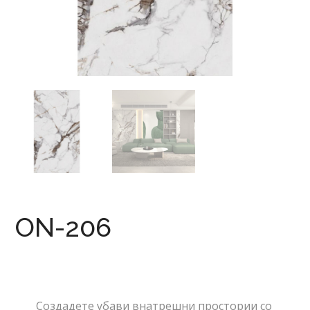
ON-206
Создадете убави внатрешни простории со