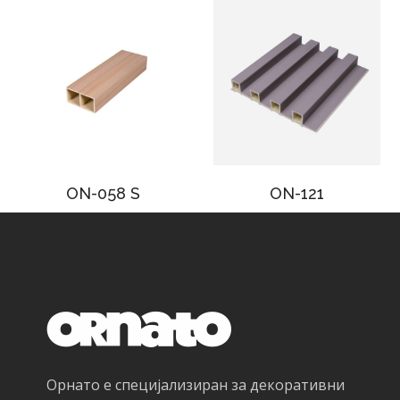
ON-058 S
ON-121
Орнато е специјализиран за декоративни