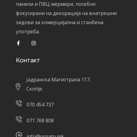
панели и ПВЦ мермери, посебно
фокусирани на декорација на внатрешни
ѕидови за комерцијална и станбена
употреба.
Контакт
Јадранска Магистрала 117,
Скопје
070 454 737
071 768 808
info@ornato.mk