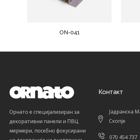
ON-041
Контакт
Јадранска М
Орнато е специјализиран за
Скопје
декоративни панели и ПВЦ
мермери, посебно фокусирани
070 454 737