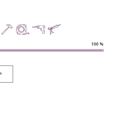
100
%
Р