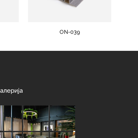
ON-039
алерија