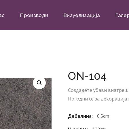
ас
Производи
Визуелизација
Гале
ON-104
Создадете убави внатреш
Погодни се за декорација 
Дебелина:
0.5cm