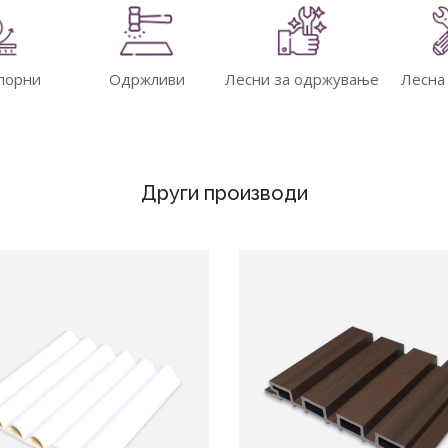
порни
Одржливи
Лесни за одржување
Лесна
Други производи