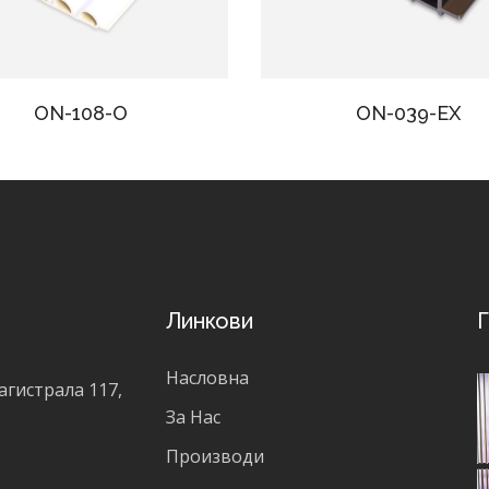
ON-108-O
ON-039-EX
Линкови
Г
Насловна
агистрала 117,
За Нас
Производи