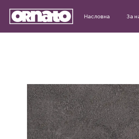
Насловна
За н