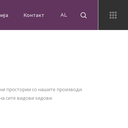
AL
рија
Контакт
ни простории со нашите производи.
на сите видови ѕидови.