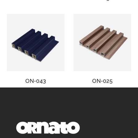
ON-043
ON-025