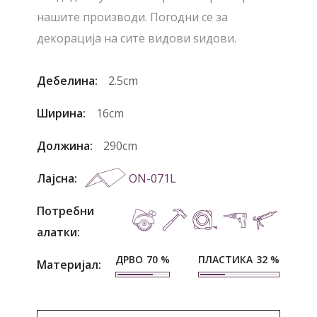
нашите производи. Погодни се за
декорација на сите видови ѕидови.
Дебелина:
2.5cm
Ширина:
16cm
Должина:
290cm
Лајсна:
ON-071L
Потребни
алатки:
ДРВО
ПЛАСТИКА
70
%
32
%
Материјал: