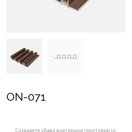
ON-071
Создадете убави внатрешни простории со