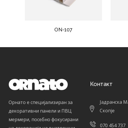
ON-107
Контакт
Јадранска М
Орнато е специјализиран за
Скопје
декоративни панели и ПВЦ
мермери, посебно фокусирани
070 454 737