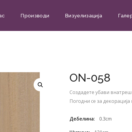
ас
Производи
Визуелизација
Гале
ON-058
Создадете убави внатреш
Погодни се за декорација 
Дебелина:
0.3cm