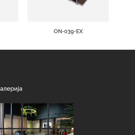
ON-039-EX
алерија