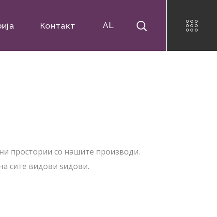
AL
рија
Контакт
ни простории со нашите производи.
на сите видови ѕидови.