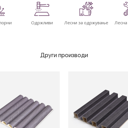
порни
Одржливи
Лесни за одржување
Лесна
Други производи