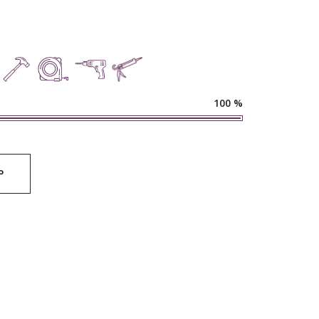
100
%
Р