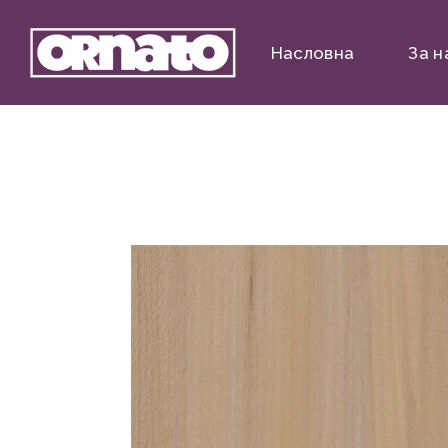
Насловна
За н