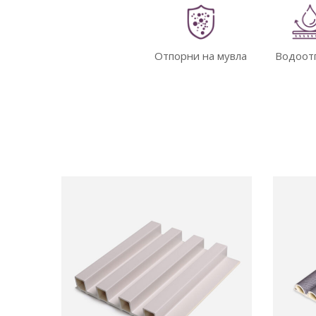
Отпорни на мувла
Водоот