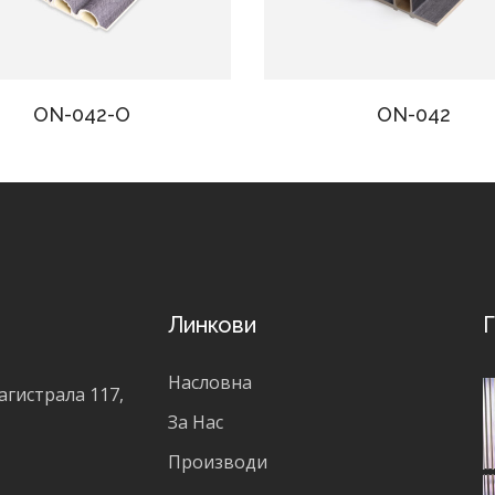
ON-042-O
ON-042
Линкови
Г
Насловна
агистрала 117,
За Нас
Производи