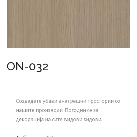
ON-032
Создадете убави внатрешни простории со
нашите производи. Погодни се за
декорација на сите видови ѕидови.