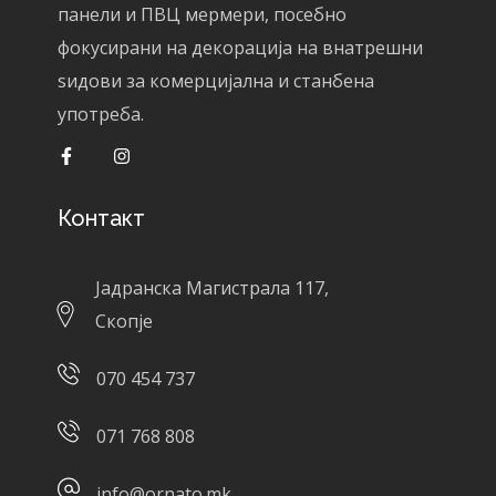
панели и ПВЦ мермери, посебно
фокусирани на декорација на внатрешни
ѕидови за комерцијална и станбена
употреба.
Контакт
Јадранска Магистрала 117,
Скопје
070 454 737
071 768 808
info@ornato.mk