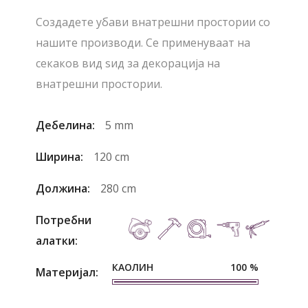
Создадете убави внатрешни простории со
нашите производи. Се применуваат на
секаков вид ѕид за декорација на
внатрешни простории.
Дебелина:
5 mm
Ширина:
120 cm
Должина:
280 cm
Потребни
алатки:
КАОЛИН
100
%
Материјал: